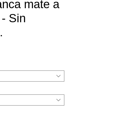
anca mate a
- Sin
.
recio