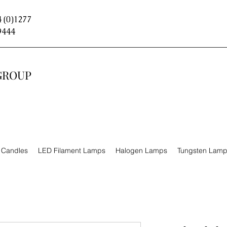
 (0)1277
9444
GROUP
n Candles
LED Filament Lamps
Halogen Lamps
Tungsten Lam